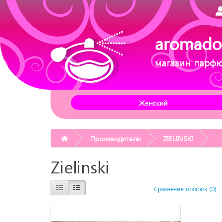
aromado
магазин парф
Женский
Производители
ZIELINSKI
Zielinski
Сравнение товаров (0)