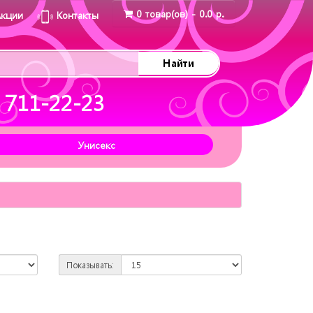
0 товар(ов) - 0.0 р.
Акции
Контакты
Найти
 711-22-23
Унисекс
Показывать: