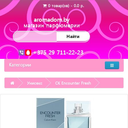
0 товар(ов) - 0.0 р.
aromadom.by
магазин парфюмерии
Найти
+375 29 711-22-23
Категории
Унисекс
CK Encounter Fresh