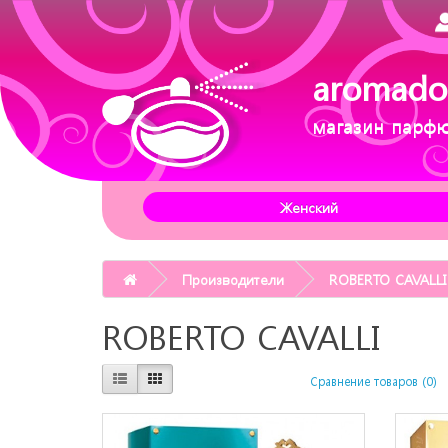
aromado
магазин парф
Женский
Производители
ROBERTO CAVALLI
ROBERTO CAVALLI
Сравнение товаров (0)