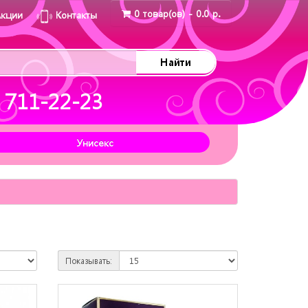
0 товар(ов) - 0.0 р.
Акции
Контакты
Найти
 711-22-23
Унисекс
Показывать: