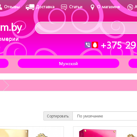
Отзывы
Доставка
Статьи
О магазине
m.by
юмерии
+375 29
Мужской
Сортировать: