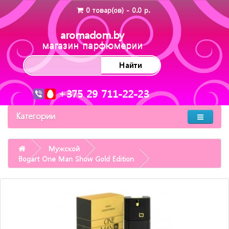
0 товар(ов) - 0.0 р.
aromadom.by
магазин парфюмерии
Найти
+375 29 711-22-23
Категории
Мужской
Bogart One Man Show Gold Edition