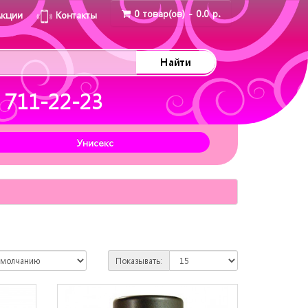
0 товар(ов) - 0.0 р.
Акции
Контакты
Найти
 711-22-23
Унисекс
Показывать: