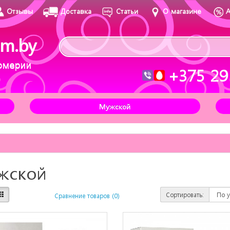
Отзывы
Доставка
Статьи
О магазине
m.by
юмерии
+375 29
Мужской
жской
Сортировать:
Сравнение товаров (0)