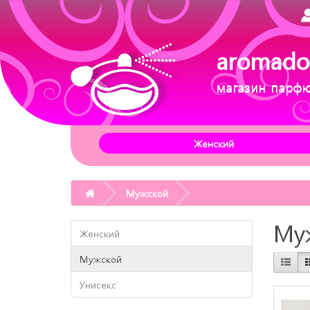
aromado
магазин парф
Женский
Мужской
Му
Женский
Мужской
Унисекс