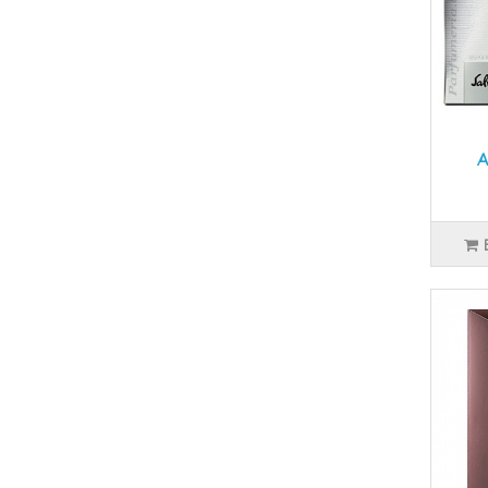
18
CAROLINA HERRERA
13
CARTIER
8
CERRUTI
14
CHANEL
2
CHOPARD
A
24
CHRISTIAN DIOR
2
CHRISTIAN LACROIX
1
CLINIQUE
1
COACH
2
COFINLUXE
10
CREED
2
CRISTIANO RONALDO
9
DAVID BECKHAM
16
DAVIDOFF
3
DESIGNER SHAIK