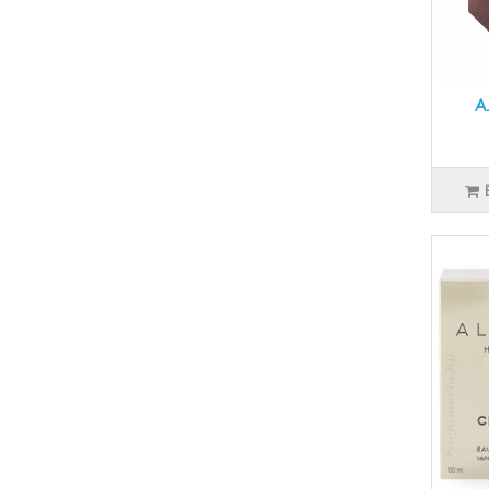
5
DIESEL
16
DOLCE & GABBANA
5
DONNA KARAN
9
DSQUARED2
A
11
DUPONT
2
EISENBERG
4
EMANUEL UNGARO
5
ERMENEGILDO ZEGNA
4
ESCADA
1
ESSENTIAL PARFUMS
3
ESTEE LAUDER
2
ETRO
1
EX NIHILO
3
FENDI
13
FERRARI
1
FRANCESCO SMALTO