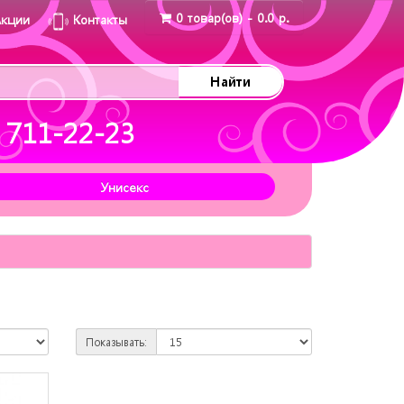
0 товар(ов) - 0.0 р.
Акции
Контакты
Найти
 711-22-23
Унисекс
Показывать: