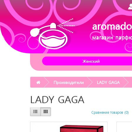
aromado
магазин парф
Женский
Производители
LADY GAGA
LADY GAGA
Сравнение товаров (0)