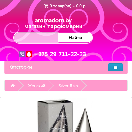
0 товар(ов) - 0.0 р.
aromadom.by
магазин парфюмерии
Найти
+375 29 711-22-23
Категории
Женский
Silver Rain