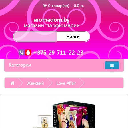
0 товар(ов) - 0.0 р.
aromadom.by
магазин парфюмерии
Найти
+375 29 711-22-23
Категории
Женский
Love Affair