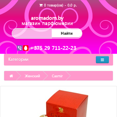
0 товар(ов) - 0.0 р.
aromadom.by
магазин парфюмерии
Найти
+375 29 711-22-23
Категории
Женский
Casmir